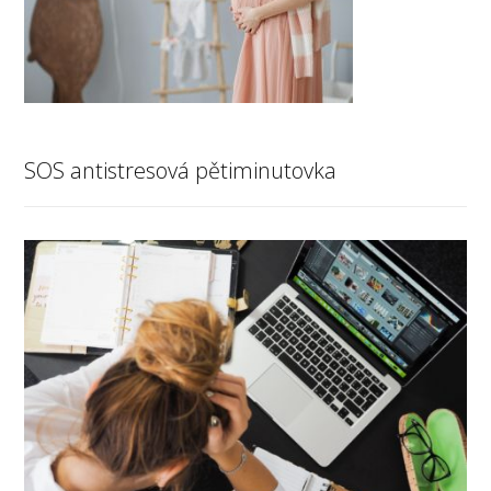
SOS antistresová pětiminutovka