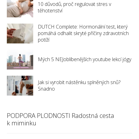
10 důvodů, proč regulovat stres v
těhotenství
DUTCH Complete: Hormonální test, který
pomáhá odhalit skryté příčiny zdravotních
potíží
Mých 5 NEJoblíbenějších youtube lekcí jógy
Jak si vyrobit nástěnku splněných snů?
Snadno
PODPORA PLODNOSTI Radostná cesta
k miminku