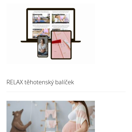
RELAX těhotenský balíček