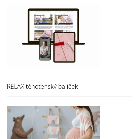
RELAX těhotenský balíček