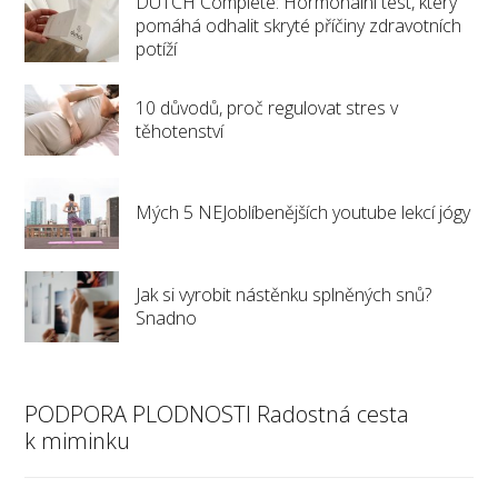
DUTCH Complete: Hormonální test, který
pomáhá odhalit skryté příčiny zdravotních
potíží
10 důvodů, proč regulovat stres v
těhotenství
Mých 5 NEJoblíbenějších youtube lekcí jógy
Jak si vyrobit nástěnku splněných snů?
Snadno
PODPORA PLODNOSTI Radostná cesta
k miminku