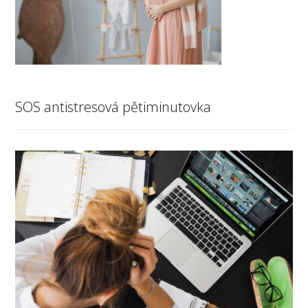
SOS antistresová pětiminutovka