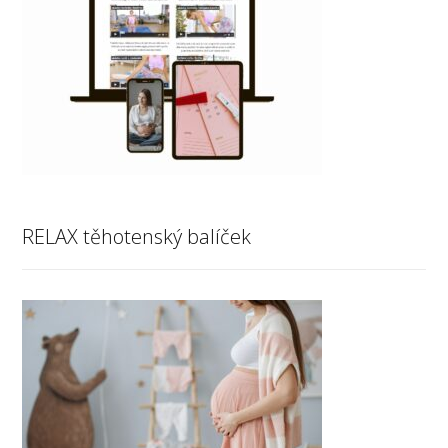
RELAX těhotenský balíček