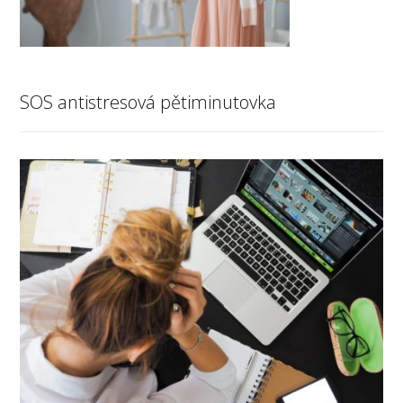
SOS antistresová pětiminutovka