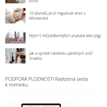
potíží
10 důvodů, proč regulovat stres v
těhotenství
Mých 5 NEJoblíbenějších youtube lekcí jógy
Jak si vyrobit nástěnku splněných snů?
Snadno
PODPORA PLODNOSTI Radostná cesta
k miminku