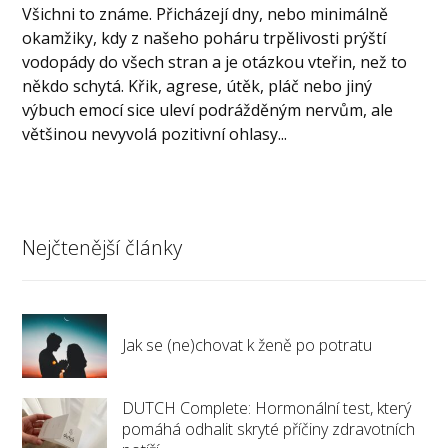
Všichni to známe. Přicházejí dny, nebo minimálně
okamžiky, kdy z našeho poháru trpělivosti prýští
vodopády do všech stran a je otázkou vteřin, než to
někdo schytá. Křik, agrese, útěk, pláč nebo jiný
výbuch emocí sice uleví podrážděným nervům, ale
většinou nevyvolá pozitivní ohlasy...
Nejčtenější články
Jak se (ne)chovat k ženě po potratu
DUTCH Complete: Hormonální test, který
pomáhá odhalit skryté příčiny zdravotních