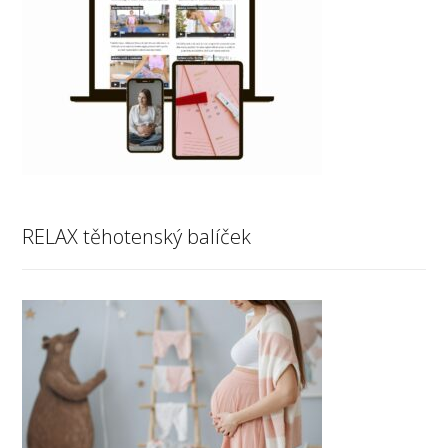
RELAX těhotenský balíček