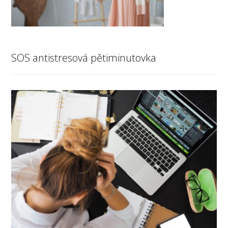
SOS antistresová pětiminutovka