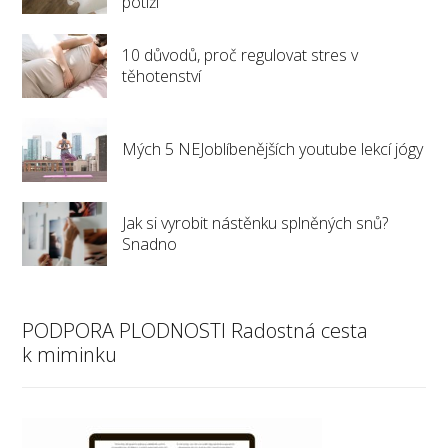
potíží
10 důvodů, proč regulovat stres v
těhotenství
Mých 5 NEJoblíbenějších youtube lekcí jógy
Jak si vyrobit nástěnku splněných snů?
Snadno
PODPORA PLODNOSTI Radostná cesta
k miminku