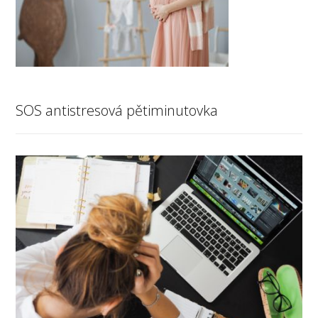
SOS antistresová pětiminutovka