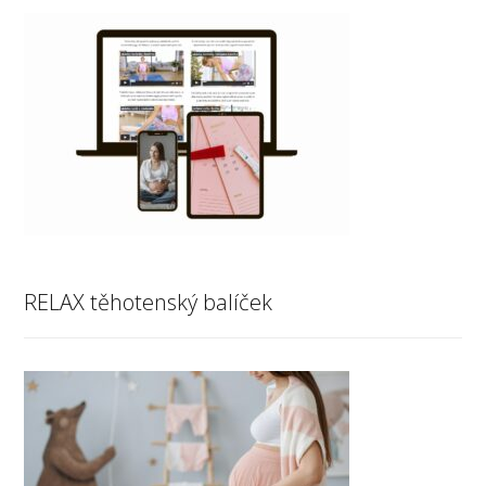
RELAX těhotenský balíček