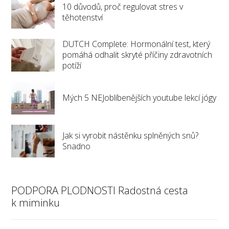
10 důvodů, proč regulovat stres v
těhotenství
DUTCH Complete: Hormonální test, který
pomáhá odhalit skryté příčiny zdravotních
potíží
Mých 5 NEJoblíbenějších youtube lekcí jógy
Jak si vyrobit nástěnku splněných snů?
Snadno
PODPORA PLODNOSTI Radostná cesta
k miminku