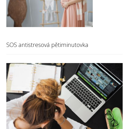
SOS antistresová pětiminutovka