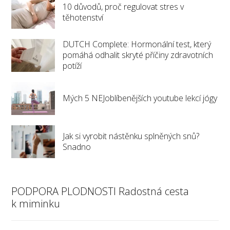
10 důvodů, proč regulovat stres v
těhotenství
DUTCH Complete: Hormonální test, který
pomáhá odhalit skryté příčiny zdravotních
potíží
Mých 5 NEJoblíbenějších youtube lekcí jógy
Jak si vyrobit nástěnku splněných snů?
Snadno
PODPORA PLODNOSTI Radostná cesta
k miminku