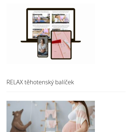
RELAX těhotenský balíček