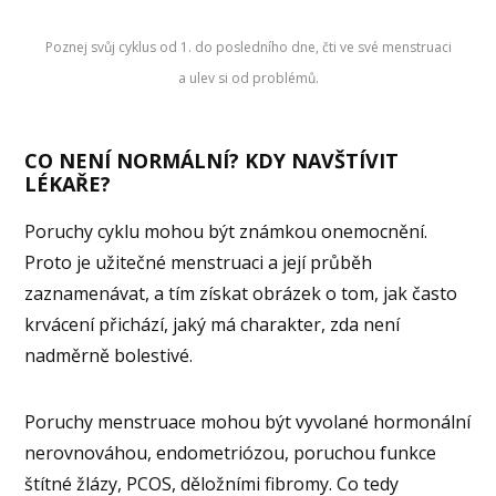
Poznej svůj cyklus od 1. do posledního dne, čti ve své menstruaci
a ulev si od problémů.
CO NENÍ NORMÁLNÍ? KDY NAVŠTÍVIT
LÉKAŘE?
Poruchy cyklu mohou být známkou onemocnění.
Proto je užitečné menstruaci a její průběh
zaznamenávat, a tím získat obrázek o tom, jak často
krvácení přichází, jaký má charakter, zda není
nadměrně bolestivé.
Poruchy menstruace mohou být vyvolané hormonální
nerovnováhou, endometriózou, poruchou funkce
štítné žlázy, PCOS, děložními fibromy. Co tedy