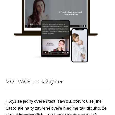
MOTIVACE pro každý den
„Když se jedny dveře štěstí zavřou, otevřou se jiné.
Často ale na ty zavřené dveře hledíme tak dlouho, že
si nevšimneme těch, které se pro nás otevřely.”