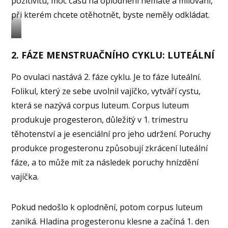
pozitivitu, moc času na oplodnění nemáte a milování,
při kterém chcete otěhotnět, byste neměly odkládat.
Pokud
2. FÁZE MENSTRUAČNÍHO CYKLU: LUTEÁLNÍ
náš
cyklus
Po ovulaci nastává 2. fáze cyklu. Je to fáze luteální.
funguje
Folikul, který ze sebe uvolnil vajíčko, vytváří cystu,
správně,
která se nazývá corpus luteum. Corpus luteum
chystá
produkuje progesteron, důležitý v 1. trimestru
vše
těhotenství a je esenciální pro jeho udržení. Poruchy
pro oplodnění
produkce progesteronu způsobují zkrácení luteální
a uhnízdění
fáze, a to může mít za následek poruchy hnízdění
vajíčka.
vajíčka.
Pokud nedošlo k oplodnění, potom corpus luteum
zaniká. Hladina progesteronu klesne a začíná 1. den