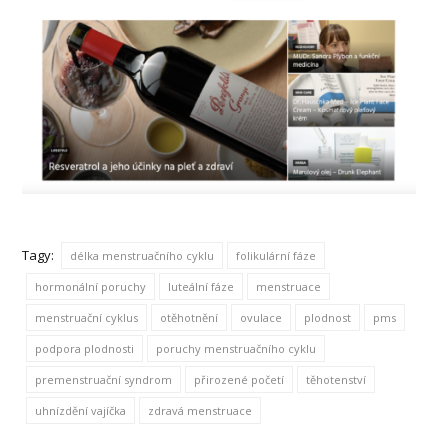
Tagy:
délka menstruačního cyklu
folikulární fáze
hormonální poruchy
luteální fáze
menstruace
menstruační cyklus
otěhotnění
ovulace
plodnost
pms
podpora plodnosti
poruchy menstruačního cyklu
premenstruační syndrom
přirozené početí
těhotenství
uhnízdění vajíčka
zdravá menstruace