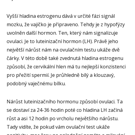
Vyšší hladina estrogenu dává v určité fázi signál
mozku, že vajíčko je připraveno. Tehdy je z hypofýzy
uvolněn další hormon. Ten, který nám signalizuje
ovulaci. Je to luteinizační hormon (LH). Právě jeho
největší nárůst nám na ovulačním testu ukáže dvě
čárky. V této době také zvednutá hladina estrogenu
způsobí, že cervikální hlen má tu nejlepší konzistenci
pro přežití spermií. Je průhledně bílý a klouzavý,
podobný vaječnému bílku.
Nárůst luteinizačního hormonu způsobí ovulaci. Ta
se dostaví za 24-36 hodin poté co hladina LH začíná
růst a asi 12 hodin po vrcholu největšího nárůstu.
Tady vidíte, že pokud vám ovulační test ukáže