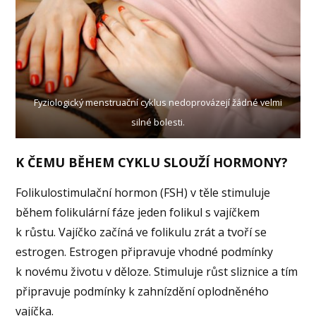
Fyziologický menstruační cyklus nedoprovázejí žádné velmi
silné bolesti.
K ČEMU BĚHEM CYKLU SLOUŽÍ HORMONY?
Folikulostimulační hormon (FSH) v těle stimuluje
během folikulární fáze jeden folikul s vajíčkem
k růstu. Vajíčko začíná ve folikulu zrát a tvoří se
estrogen. Estrogen připravuje vhodné podmínky
k novému životu v děloze. Stimuluje růst sliznice a tím
připravuje podmínky k zahnízdění oplodněného
vajíčka.