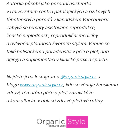
Autorka pů
sob
í jako porodní asistentka
v Univerzitním centru patologických a rizikový
ch
t
ěhotenství a porodů v kanadsk
ém Vancouveru.
Zab
ývá
se t
é
maty asistovan
é
reprodukce,
žensk
é
neplodnosti, reprodukční
medic
íny
a ovlivnění plodnosti životním stylem. Věnuje se
tak
é
holistick
é
mu poradenství v péč
i o ple
ť, anti-
agingu a suplementaci v klinick
é
praxi a sportu.
Najdete ji na Instagramu
@organicstyle.cz
a
blogu
www.organicstyle.cz
, kde se věnuje ženskému
zdraví, tématům péče o pleť, zdraví kůže
a konzultacím v oblasti zdravé pleťové rutiny.