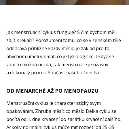
Jak menstruační cyklus funguje? S čím bychom měli
zajít k lékaři? Porozumění tomu, co se v ženském těle
odehrává přibližně každý měsíc, je základ pro to,
abychom uměli vnímat, co je fyziologické. I když se
vám to možná nezdá, tak menstruace je úžasný
a dokonalý proces. Součást našeho ženství.
OD MENARCHÉ AŽ PO MENOPAUZU
Menstruační cyklus je charakteristický svým
opakováním. Zhruba měsíc co měsíc. Délka cyklu se
počítá od 1. dne krvácení do začátku krvácení dalšího.
Ačkoliv normální cyklus může mít rozpětí od 25-35