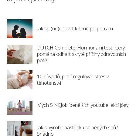
Jak se (ne)chovat k ženě po potratu
DUTCH Complete: Hormonální test, který
pomáhá odhalit skryté příčiny zdravotních
potíží
10 důvodů, proč regulovat stres v
těhotenství
Mých 5 NEJoblíbenějších youtube lekcí jógy
Jak si vyrobit nástěnku splněných snů?
Snadno