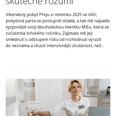
skutečně rozumí
Víkendový pobyt Přeju si miminko 2025 se blíží,
pobytová parta se postupně skládá, a tak mě napadlo
vyzpovídat svoji dlouhodobou klientku Míšu, která se
zúčastnila loňského ročníku. Zajímalo mě její
ohlédnutí s odstupem roku od rozhodnutí vyrazit
do neznáma a zkusit intenzivnější zkušenost, než...