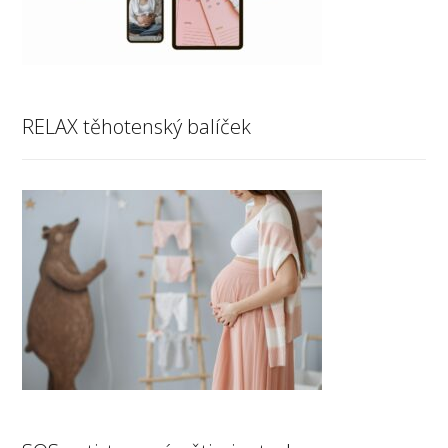
RELAX těhotenský balíček