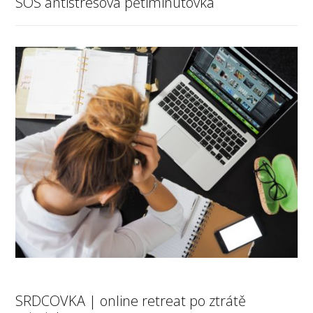
SOS antistresová pětiminutovka
SRDCOVKA | online retreat po ztrátě