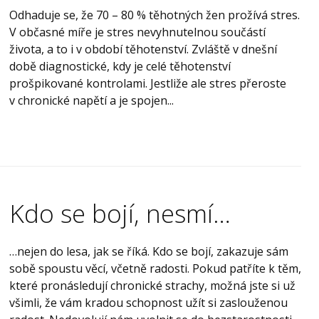
Odhaduje se, že 70 – 80 % těhotných žen prožívá stres.
V občasné míře je stres nevyhnutelnou součástí
života, a to i v období těhotenství. Zvláště v dnešní
době diagnostické, kdy je celé těhotenství
prošpikované kontrolami. Jestliže ale stres přeroste
v chronické napětí a je spojen...
Kdo se bojí, nesmí…
…nejen do lesa, jak se říká. Kdo se bojí, zakazuje sám
sobě spoustu věcí, včetně radosti. Pokud patříte k těm,
které pronásledují chronické strachy, možná jste si už
všimli, že vám kradou schopnost užít si zaslouženou