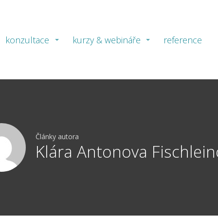
konzultace
kurzy & webináře
reference
Články autora
Klára Antonova Fischlei