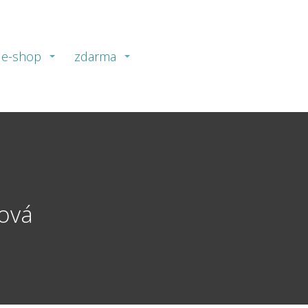
e-shop
zdarma
nová