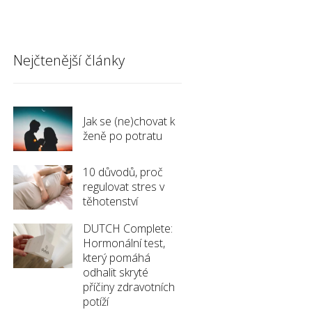
Nejčtenější články
Jak se (ne)chovat k
ženě po potratu
10 důvodů, proč
regulovat stres v
těhotenství
DUTCH Complete:
Hormonální test,
který pomáhá
odhalit skryté
příčiny zdravotních
potíží