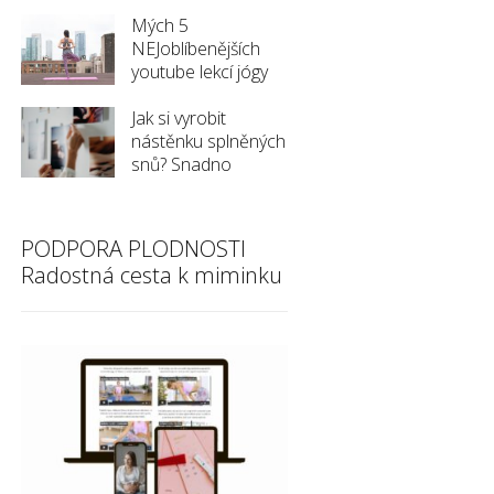
Mých 5
NEJoblíbenějších
youtube lekcí jógy
Jak si vyrobit
nástěnku splněných
snů? Snadno
PODPORA PLODNOSTI
Radostná cesta k miminku