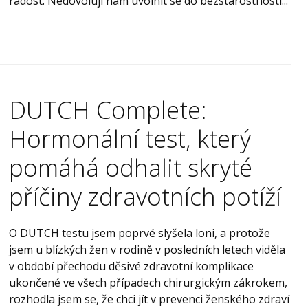
radost. Nedovolují nám uvolnit se do bezstarostnosti...
DUTCH Complete:
Hormonální test, který
pomáhá odhalit skryté
příčiny zdravotních potíží
O DUTCH testu jsem poprvé slyšela loni, a protože
jsem u blízkých žen v rodině v posledních letech viděla
v období přechodu děsivé zdravotní komplikace
ukončené ve všech případech chirurgickým zákrokem,
rozhodla jsem se, že chci jít v prevenci ženského zdraví