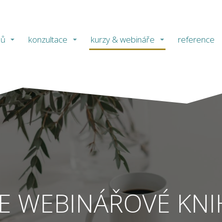
ů
konzultace
kurzy & webináře
reference
 VE WEBINÁŘOVÉ KN