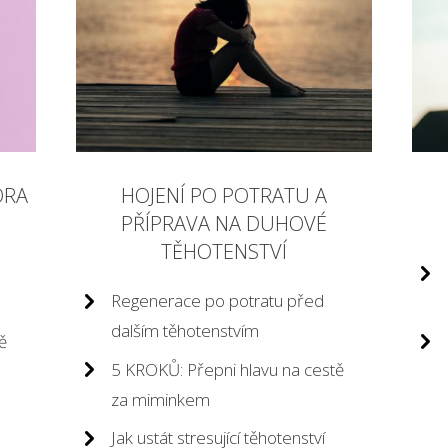
ORA
HOJENÍ PO POTRATU A
PŘÍPRAVA NA DUHOVÉ
TĚHOTENSTVÍ
Regenerace po potratu před
dalším těhotenstvím
ě
5 KROKŮ: Přepni hlavu na cestě
za miminkem
Jak ustát stresující těhotenství