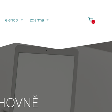
e-shop
zdarma
0
IHOVNĚ