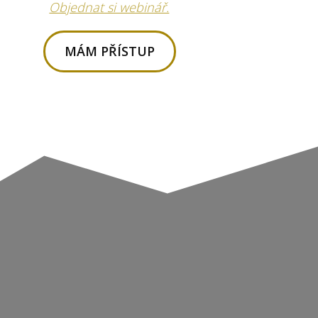
Objednat si webinář.
MÁM PŘÍSTUP