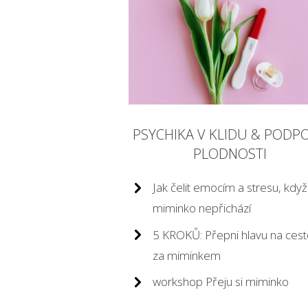
PSYCHIKA V KLIDU & PODP
PLODNOSTI
Jak čelit emocím a stresu, když
miminko nepřichází
5 KROKŮ: Přepni hlavu na cest
za miminkem
workshop Přeju si miminko